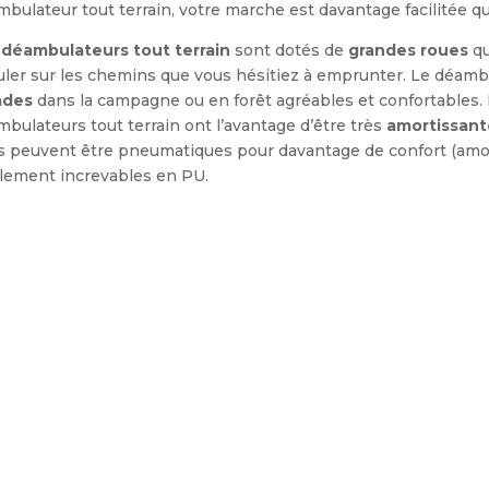
bulateur tout terrain, votre marche est davantage facilitée q
 déambulateurs tout terrain
sont dotés de
grandes roues
qu
uler sur les chemins que vous hésitiez à emprunter. Le déambu
ades
dans la campagne ou en forêt agréables et confortables.
bulateurs tout terrain ont l’avantage d’être très
amortissant
es peuvent être pneumatiques pour davantage de confort (amo
alement increvables en PU.