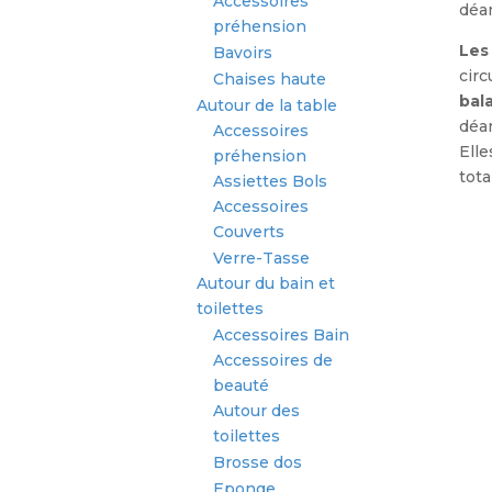
Accessoires
déam
préhension
Les
Bavoirs
circ
Chaises haute
bal
Autour de la table
déam
Accessoires
Ell
préhension
tot
Assiettes Bols
Accessoires
Couverts
Verre-Tasse
Autour du bain et
toilettes
Accessoires Bain
Accessoires de
beauté
Autour des
toilettes
Brosse dos
Eponge