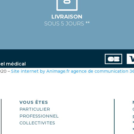
LIVRAISON
SOUS 5 JOURS **
iel médical
020 –
Site internet by Animage.fr agence de communication 
VOUS ÊTES
PARTICULIER
PROFESSIONNEL
COLLECTIVITES