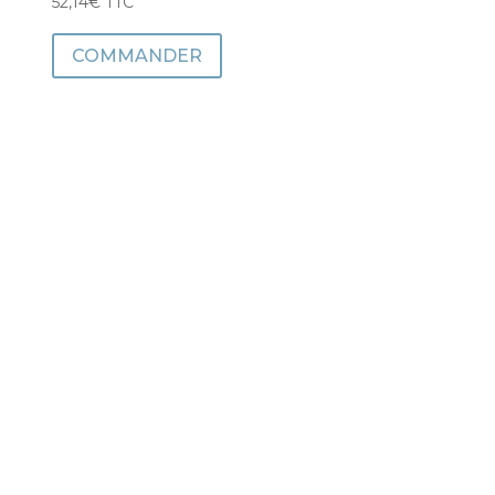
52,14
€
TTC
COMMANDER