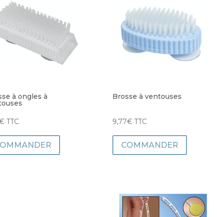
sse à ongles à
Brosse à ventouses
touses
€
TTC
9,77
€
TTC
COMMANDER
COMMANDER