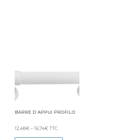
BARRE D APPUI PROFILO
12,48
€
–
16,74
€
TTC