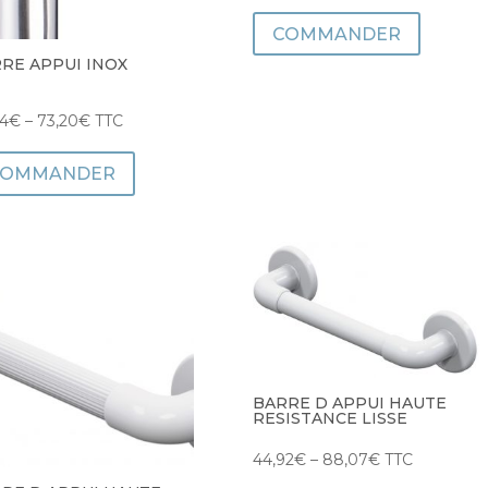
COMMANDER
RE APPUI INOX
04
€
–
73,20
€
TTC
COMMANDER
BARRE D APPUI HAUTE
RESISTANCE LISSE
44,92
€
–
88,07
€
TTC