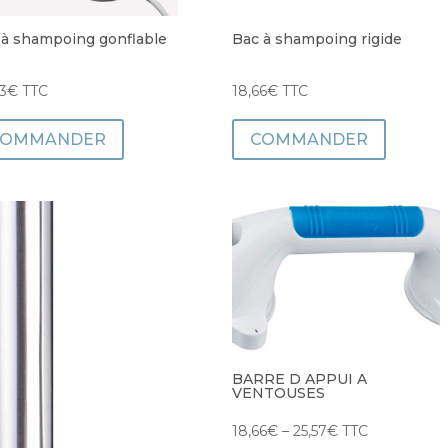
 à shampoing gonflable
Bac à shampoing rigide
3
€
TTC
18,66
€
TTC
COMMANDER
COMMANDER
BARRE D APPUI A
VENTOUSES
18,66
€
–
25,57
€
TTC