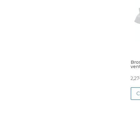
Bro
ven
2,27