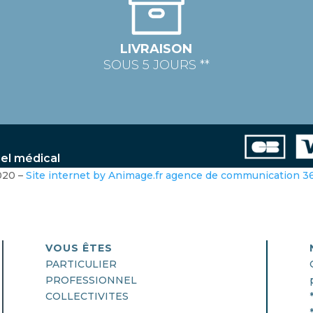
LIVRAISON
SOUS 5 JOURS **
iel médical
020 –
Site internet by Animage.fr agence de communication 
VOUS ÊTES
PARTICULIER
PROFESSIONNEL
COLLECTIVITES