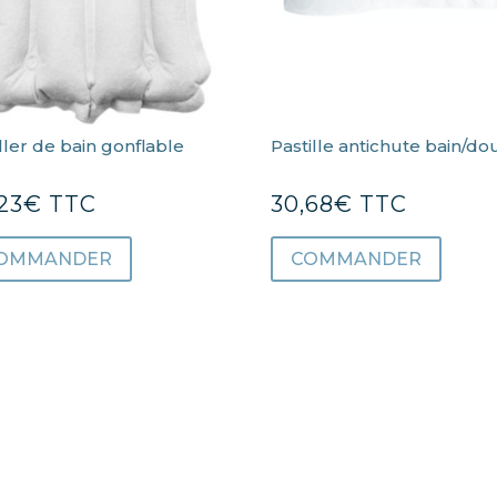
ller de bain gonflable
Pastille antichute bain/d
23
€
TTC
30,68
€
TTC
OMMANDER
COMMANDER