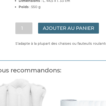
Dimensions
: L. 44,5 x l. 33 cm
Poids
: 550 g
QUANTITÉ
AJOUTER AU PANIER
DE
BAC
À
S’adapte à la plupart des chaises ou fauteuils roulant
SHAMPOING
RIGIDE
 vous recommandons: