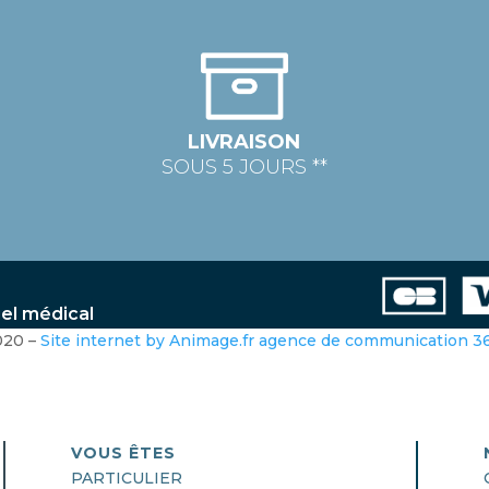
LIVRAISON
SOUS 5 JOURS **
iel médical
020 –
Site internet by Animage.fr agence de communication 
VOUS ÊTES
PARTICULIER