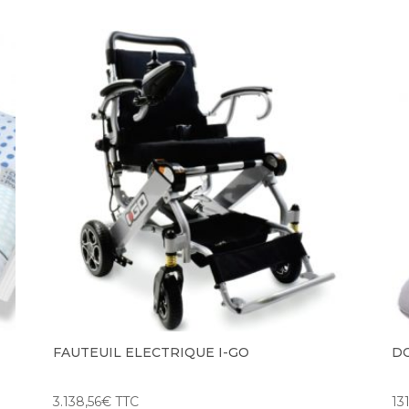
FAUTEUIL ELECTRIQUE I-GO
DO
3.138,56
€
TTC
131