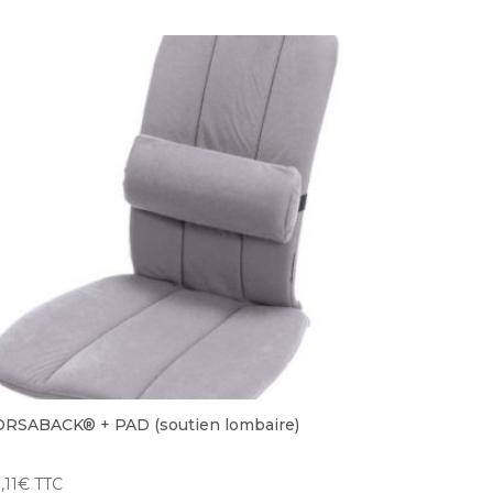
RSABACK® + PAD (soutien lombaire)
,11
€
TTC