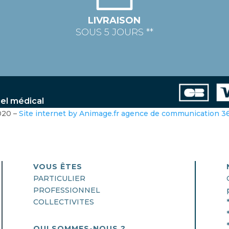
LIVRAISON
SOUS 5 JOURS **
iel médical
020 –
Site internet by Animage.fr agence de communication 
VOUS ÊTES
PARTICULIER
PROFESSIONNEL
COLLECTIVITES
QUI SOMMES-NOUS ?