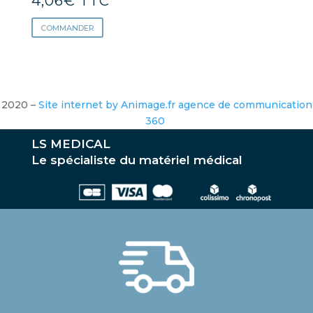
4,06
€
TTC
COMMANDER
2020 –
Site internet by Animage.fr agence de communication
360
LS MEDICAL
Le spécialiste du matériel médical