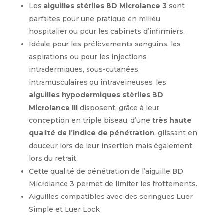
Les
aiguilles stériles BD Microlance 3
sont
BD
parfaites pour une pratique en milieu
MICROLANCE
hospitalier ou pour les cabinets d’infirmiers.
3
Idéale pour les prélèvements sanguins, les
26G
0,45X16MM
aspirations ou pour les injections
BRUN
intradermiques, sous-cutanées,
intramusculaires ou intraveineuses, les
aiguilles hypodermiques stériles BD
Microlance III
disposent, grâce à leur
conception en triple biseau, d’une
très haute
qualité de l’indice de pénétration
, glissant en
douceur lors de leur insertion mais également
lors du retrait.
Cette qualité de pénétration de l’aiguille BD
Microlance 3 permet de limiter les frottements.
Aiguilles compatibles avec des seringues Luer
Simple et Luer Lock