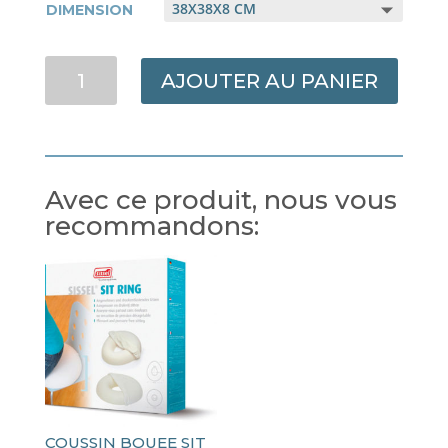
DIMENSION
QUANTITÉ
AJOUTER AU PANIER
DE
COUSSIN
EN
MOUSSE
VISCOELASTIQUE
Avec ce produit, nous vous
CLASSE
recommandons:
2
COUSSIN BOUEE SIT