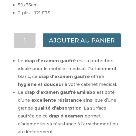
50x35cm
2 plis – 121 FTS
QUANTITÉ
AJOUTER AU PANIER
DE
DRAP
D'EXAMEN
Le
drap d’examen gaufré
est la protection
EMILABO
idéale pour le mobilier médical. Parfaitement
GAUFRE
blanc, ce
drap d’examen gaufré
offrira
BLANC
hygiène
et
douceur
à votre cabinet médical.
2
PLIS
Le
drap d’examen gaufré Emilabo
est doté
50X35
d’une
excellente résistance
ainsi que d’une
121
grande
qualité d’absorption
. La surface
FTS
gaufrée de ce
drap d’examen
permet
d’augmenter sa résistance à l’arrachement ou
au déchirement.