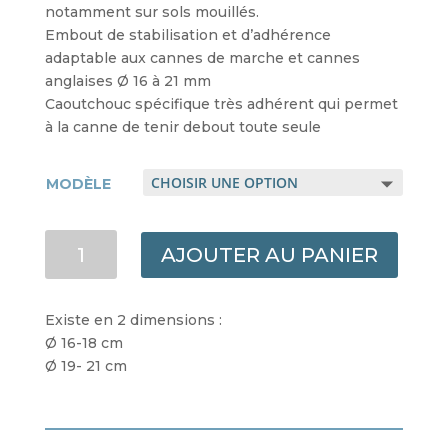
notamment sur sols mouillés.
Embout de stabilisation et d’adhérence
adaptable aux cannes de marche et cannes
anglaises Ø 16 à 21 mm
Caoutchouc spécifique très adhérent qui permet
à la canne de tenir debout toute seule
MODÈLE
QUANTITÉ
AJOUTER AU PANIER
DE
EMBOUT
DE
Existe en 2 dimensions :
CANNE
Ø 16-18 cm
STABICANE
Ø 19- 21 cm