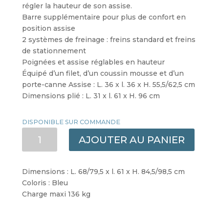
régler la hauteur de son assise.
Barre supplémentaire pour plus de confort en
position assise
2 systèmes de freinage : freins standard et freins
de stationnement
Poignées et assise réglables en hauteur
Équipé d’un filet, d’un coussin mousse et d’un
porte-canne Assise : L. 36 x l. 36 x H. 55,5/62,5 cm
Dimensions plié : L. 31 x l. 61 x H. 96 cm
DISPONIBLE SUR COMMANDE
QUANTITÉ
AJOUTER AU PANIER
DE
ROLLATOR
4
Dimensions : L. 68/79,5 x l. 61 x H. 84,5/98,5 cm
ROUES
Coloris : Bleu
PLIANT
Charge maxi 136 kg
ECO
PLUS