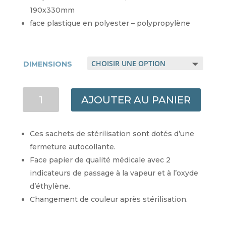
190x330mm
face plastique en polyester – polypropylène
DIMENSIONS
QUANTITÉ
AJOUTER AU PANIER
DE
SACHET
DE
Ces sachets de stérilisation sont dotés d’une
STÉRILISATION
fermeture autocollante.
À
Face papier de qualité médicale avec 2
FERMETURE
indicateurs de passage à la vapeur et à l’oxyde
AUTOCOLLANTE
d’éthylène.
Changement de couleur après stérilisation.