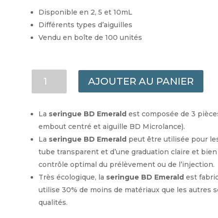
Disponible en 2, 5 et 10mL
Différents types d’aiguilles
Vendu en boîte de 100 unités
QUANTITÉ
AJOUTER AU PANIER
DE
SERINGUES
3
La
seringue BD Emerald
est composée de 3 pièces
PIÈCES
embout centré et aiguille BD Microlance).
MONTÉES
La
seringue BD Emerald
peut être utilisée pour l
BD
tube transparent et d’une graduation claire et bien 
EMERALD
5ML
contrôle optimal du prélèvement ou de l’injection.
AVEC
Très écologique, la
seringue BD Emerald
est fabri
AIGUILLE
utilise 30% de moins de matériaux que les autres 
21G
qualités.
40MM