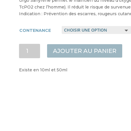
Urgo Sanyrène permet le maintien du niveau d’oxygén
TcPO2 chez l’homme). Il réduit le risque de survenue
Indication : Prévention des escarres, rougeurs cutané
CONTENANCE
QUANTITÉ
AJOUTER AU PANIER
DE
SOLUTION
SANYRENE
Existe en 10ml et 50ml