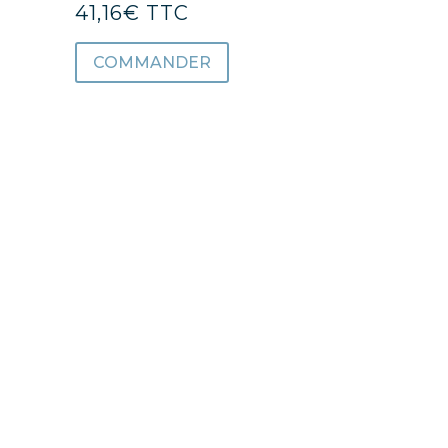
41,16
€
TTC
COMMANDER