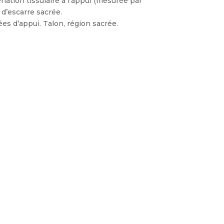
ation tissulaire à l’appui (mesurée par
 d’escarre sacrée.
es d’appui. Talon, région sacrée.