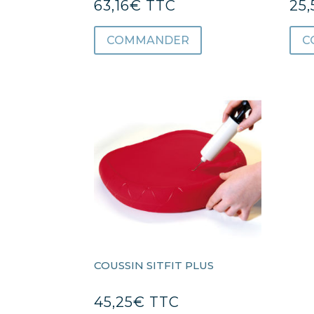
63,16
€
TTC
25,
COMMANDER
C
COUSSIN SITFIT PLUS
45,25
€
TTC