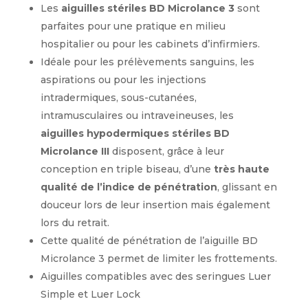
Les
aiguilles stériles BD Microlance 3
sont
BD
parfaites pour une pratique en milieu
MICROLANCE
hospitalier ou pour les cabinets d’infirmiers.
3
Idéale pour les prélèvements sanguins, les
23G
0,65X25MM
aspirations ou pour les injections
BLEU
intradermiques, sous-cutanées,
intramusculaires ou intraveineuses, les
aiguilles hypodermiques stériles BD
Microlance III
disposent, grâce à leur
conception en triple biseau, d’une
très haute
qualité de l’indice de pénétration
, glissant en
douceur lors de leur insertion mais également
lors du retrait.
Cette qualité de pénétration de l’aiguille BD
Microlance 3 permet de limiter les frottements.
Aiguilles compatibles avec des seringues Luer
Simple et Luer Lock