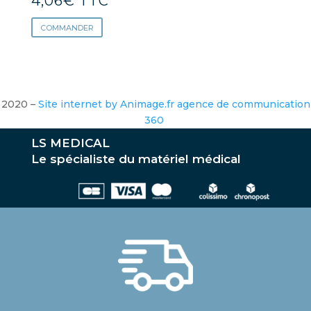
4,06
€
TTC
COMMANDER
2020 –
Site internet by Animage.fr agence de communication
360
LS MEDICAL
Le spécialiste du matériel médical