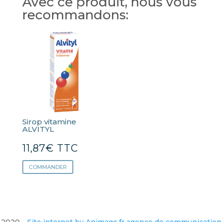
Avec ce produit, nous vous
recommandons:
Sirop vitamine
ALVITYL
11,87
€
TTC
COMMANDER
2020 –
Site internet by Animage.fr agence de communication